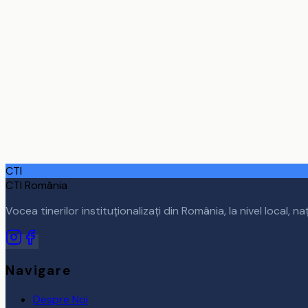
01
Ce este CTI România?
02
Care este misiunea CTI România?
03
Când a fost înființat CTI România?
04
Ce activități desfășoară CTI România?
CTI
CTI România
Vocea tinerilor instituționalizați din România, la nivel local, na
Navigare
Despre Noi