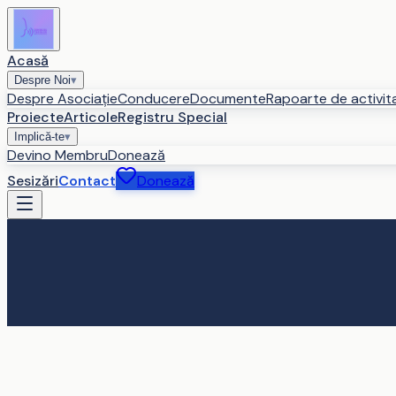
Acasă
Despre Noi
▾
Despre Asociație
Conducere
Documente
Rapoarte de activit
Proiecte
Articole
Registru Special
Implică-te
▾
Devino Membru
Donează
Sesizări
Contact
Donează