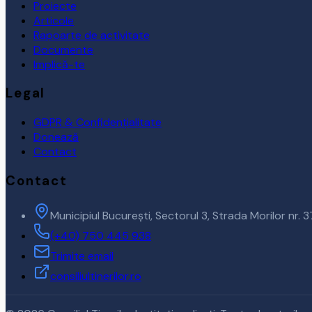
Proiecte
Articole
Rapoarte de activitate
Documente
Implică-te
Legal
GDPR & Confidențialitate
Donează
Contact
Contact
Municipiul București, Sectorul 3, Strada Morilor nr. 
(+40) 750 445 938
Trimite email
consiliultinerilor.ro